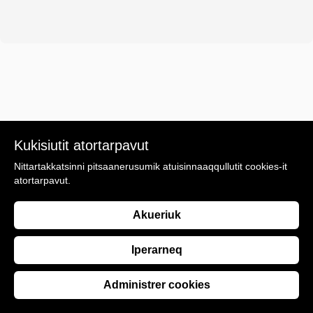
Kukisiutit atortarpavut
Nittartakkatsinni pitsaanerusumik atuisinnaaqqullutit cookies-it
atortarpavut.
Akueriuk
Iperarneq
Administrer cookies