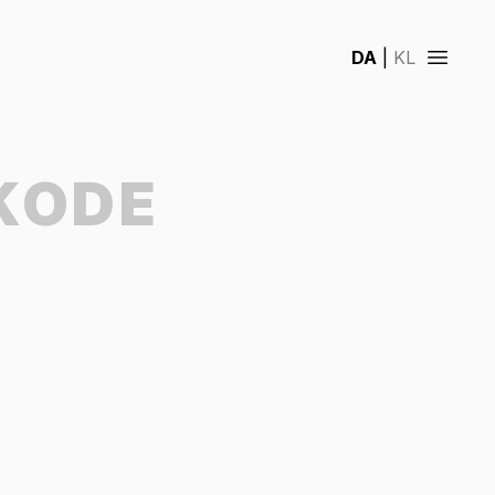
DA
|
KL
Open 
KODE